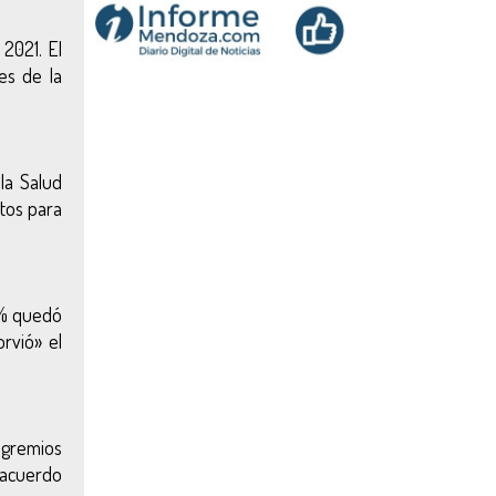
 2021. El
es de la
la Salud
ntos para
6% quedó
rvió» el
s gremios
 acuerdo