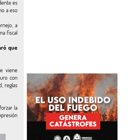
dente es
vio a eso
rnejo, a
a fiscal
aró que
ue viene
turo con
, reglas
orzar la
«presión