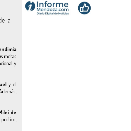
de la
endimia
sus metas
cional y
ruel
y el
 Además,
ilei de
olítico,