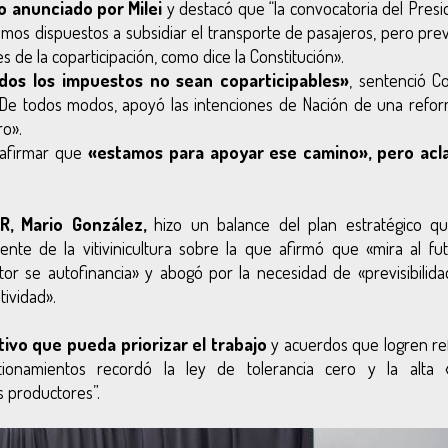
to anunciado por Milei
y destacó que “la convocatoria del Presi
amos dispuestos a subsidiar el transporte de pasajeros, pero pre
s de la coparticipación, como dice la Constitución».
dos los impuestos no sean coparticipables»
, sentenció Co
. De todos modos, apoyó las intenciones de Nación de una reform
ro».
 afirmar que
«estamos para apoyar ese camino», pero acl
R, Mario González,
hizo un balance del plan estratégico q
sente de la vitivinicultura sobre la que afirmó que «mira al fu
or se autofinancia» y abogó por la necesidad de «previsibilidad
tividad».
ivo que pueda priorizar el trabajo
y acuerdos que logren ref
tionamientos recordó la ley de tolerancia cero y la alta 
s productores”.