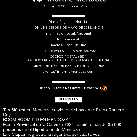
Copyright©2026 Informe Mendoza
Diario Digital de Noticias
ON LINE DESDE 5 DE MAYO DE 2016. AÑO 5
Información Local, Nacional,
Internacional.
Radio Ciudad On Line
nuestro whatsapp +5492616606364
CÓDIGO POSTAL (5501)
GODOY CRUZ CIUDAD DE MENDOZA - ARGENTINA
DIRECTOR: NÉSTOR PABLO PRODOPRIGORA
prensa@informemendoza.com
Diseño: Eugenia Nassivera :: Power by +
RECIENTES
Tan Biónica en Mendoza se viene el show en el Frank Romero
Day
BOOM BOOM KID EN MENDOZA
Fiesta Provincial de la Cerveza 2024 reunió a más de 35.000
personas en el Hipódromo de Mendoza
Eric Clapton regresa a la Argentina por cuarta vez