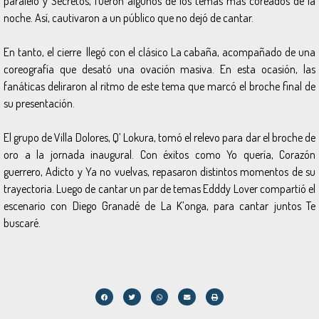
paralelo
y
Secretos
, fueron algunos de los temas más coreados de la
noche. Así, cautivaron a un público que no dejó de cantar.
En tanto, el cierre llegó con el clásico
La cabaña
, acompañado de una
coreografía que desató una ovación masiva. En esta ocasión, las
fanáticas deliraron al ritmo de este tema que marcó el broche final de
su presentación.
El grupo de Villa Dolores, Q’ Lokura, tomó el relevo para dar el broche de
oro a la jornada inaugural. Con éxitos como
Yo quería, Corazón
guerrero, Adicto
y
Ya no vuelvas
, repasaron distintos momentos de su
trayectoria. Luego de cantar un par de temas Edddy Lover compartió el
escenario con Diego Granadé de La K’onga, para cantar juntos
Te
buscaré
.