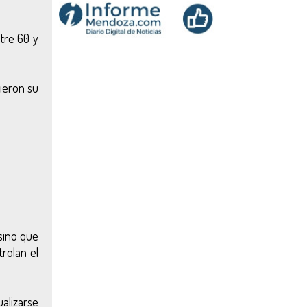
ntre 60 y
ieron su
sino que
rolan el
ualizarse