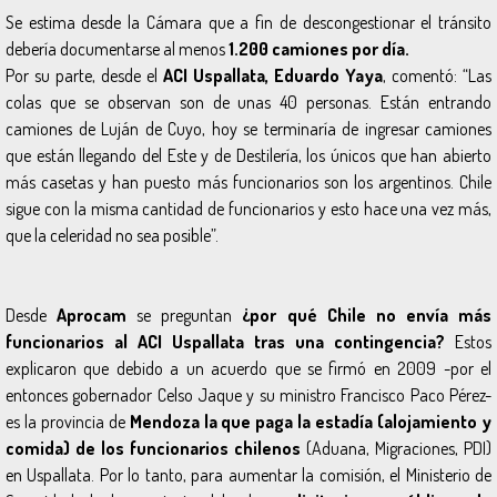
Se estima desde la Cámara que a fin de descongestionar el tránsito
debería documentarse al menos
1.200 camiones por día.
Por su parte, desde el
ACI Uspallata, Eduardo Yaya
, comentó:
“Las
colas que se observan son de unas 40 personas. Están entrando
camiones de Luján de Cuyo, hoy se terminaría de ingresar camiones
que están llegando del Este y de Destilería, los únicos que han abierto
más casetas y han puesto más funcionarios son los argentinos. Chile
sigue con la misma cantidad de funcionarios y esto hace una vez más,
que la celeridad no sea posible”.
Desde
Aprocam
se preguntan
¿por qué Chile no envía más
funcionarios al ACI Uspallata tras una contingencia?
Estos
explicaron que debido a un acuerdo que se firmó en 2009 -por el
entonces gobernador Celso Jaque y su ministro Francisco
Paco
Pérez-
es la provincia de
Mendoza la que paga la estadía (alojamiento y
comida) de los funcionarios chilenos
(Aduana, Migraciones, PDI)
en Uspallata. Por lo tanto, para aumentar la comisión, el Ministerio de