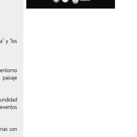
a” y “los
 entorno
 paisaje
ofundidad
 eventos
onas con