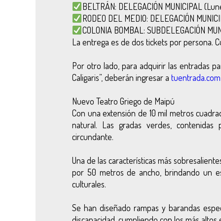
BELTRÁN: DELEGACIÓN MUNICIPAL (Lunes 
RODEO DEL MEDIO: DELEGACIÓN MUNICIPAL
COLONIA BOMBAL: SUBDELEGACIÓN MUNICI
La entrega es de dos tickets por persona. C
Por otro lado, para adquirir las entradas pa
Caligaris”, deberán ingresar a
tuentrada.com
Nuevo Teatro Griego de Maipú
Con una extensión de 10 mil metros cuadrad
natural. Las gradas verdes, contenidas
circundante.
Una de las características más sobresalient
por 50 metros de ancho, brindando un esp
culturales.
Se han diseñado rampas y barandas especi
discapacidad, cumpliendo con los más altos 