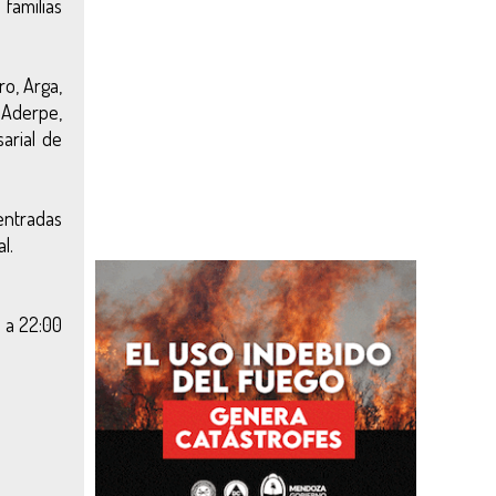
familias
ro, Arga,
 Aderpe,
arial de
entradas
l.
 a 22:00