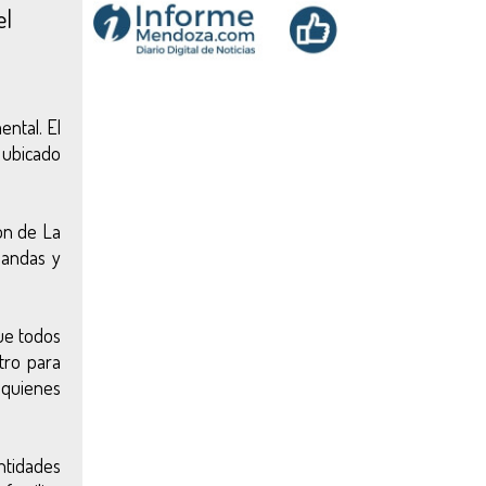
el
ental. El
, ubicado
ión de La
bandas y
que todos
tro para
, quienes
ntidades