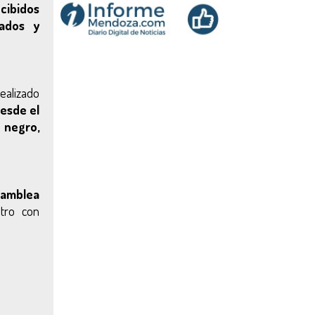
cibidos
eados y
ealizado
esde el
 negro,
samblea
ntro con