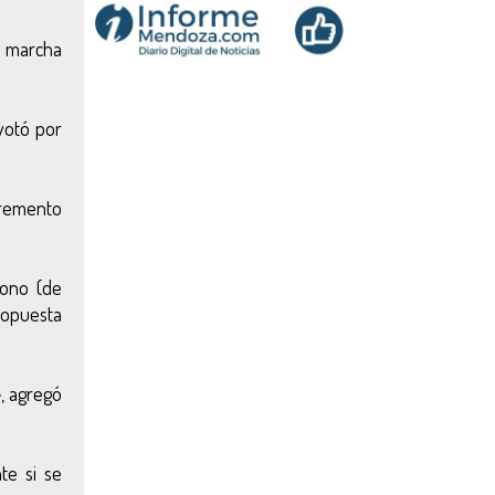
a marcha
votó por
cremento
bono (de
ropuesta
»
, agregó
te si se