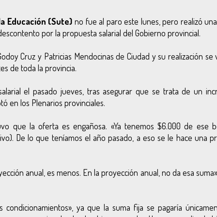
la Educación (Sute)
no fue al paro este lunes, pero realizó un
escontento por la propuesta salarial del Gobierno provincial.
odoy Cruz y Patricias Mendocinas de Ciudad y su realización se 
s de toda la provincia.
alarial el pasado jueves, tras
asegurar que se trata de un in
ó en los Plenarios provinciales.
uvo que la oferta es engañosa. «Ya tenemos $6.000 de ese 
tivo). De lo que teníamos el año pasado, a eso se le hace una p
yección anual, es menos. En la proyección anual, no da esa suma
os condicionamientos», ya que la suma fija se pagaría únicamen