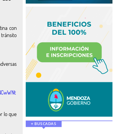
tina con
tránsito
adversas
iNCwWNt
r lo que
+ BUSCADAS