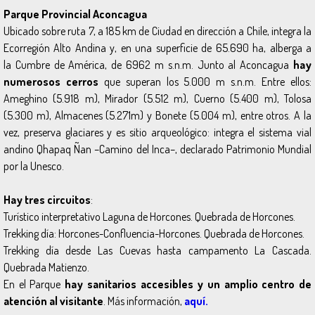
Parque Provincial Aconcagua
Ubicado sobre ruta 7, a 185 km de Ciudad en dirección a Chile, integra la
Ecorregión Alto Andina y, en una superficie de 65.690 ha, alberga a
la Cumbre de América, de 6962 m s.n.m. Junto al Aconcagua
hay
numerosos cerros
que superan los 5.000 m s.n.m. Entre ellos:
Ameghino (5.918 m), Mirador (5.512 m), Cuerno (5.400 m), Tolosa
(5.300 m), Almacenes (5.271m) y Bonete (5.004 m), entre otros. A la
vez, preserva glaciares y es sitio arqueológico: integra el sistema vial
andino Qhapaq Ñan –Camino del Inca–, declarado Patrimonio Mundial
por la Unesco.
Hay tres circuitos
:
Turístico interpretativo Laguna de Horcones. Quebrada de Horcones.
Trekking día: Horcones-Confluencia-Horcones. Quebrada de Horcones.
Trekking día desde Las Cuevas hasta campamento La Cascada.
Quebrada Matienzo.
En el Parque
hay sanitarios accesibles y un amplio centro de
atención al visitante
. Más información,
aquí.